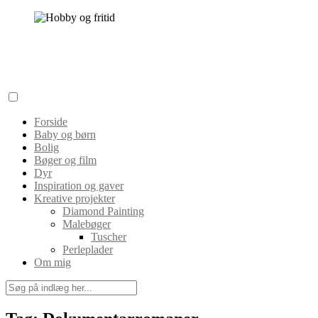
Skip
to
content
Hobby og fritid
Min inspirationskilde til dig!
Forside
Baby og børn
Bolig
Bøger og film
Dyr
Inspiration og gaver
Kreative projekter
Diamond Painting
Malebøger
Tuscher
Perleplader
Om mig
Search
for: