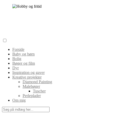
Skip
to
content
Hobby og fritid
Min inspirationskilde til dig!
Forside
Baby og børn
Bolig
Bøger og film
Dyr
Inspiration og gaver
Kreative projekter
Diamond Painting
Malebøger
Tuscher
Perleplader
Om mig
Search
for: