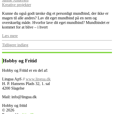
Jannie Andersen
Kreative projekter
Kunne du også godt tænke dig et personligt mundbind, der ikke er
magen til alle andres? Lav dit eget mundbind på en nem og
overskuelig måde. Hvorfor lave dit eget mundbind? Mundbindet er
kommet for at blive – i hvert
Læs mere
Posts
Tidligere indlæg
navigation
Hobby og Fritid
Hobby og Fritid er en del af:
Lingua ApS //
www.lingua.dk
H. P. Hansens Plads 32, 1. sal
4200 Slagelse
Mail: info@lingua.dk
Hobby og fritid
© 2026