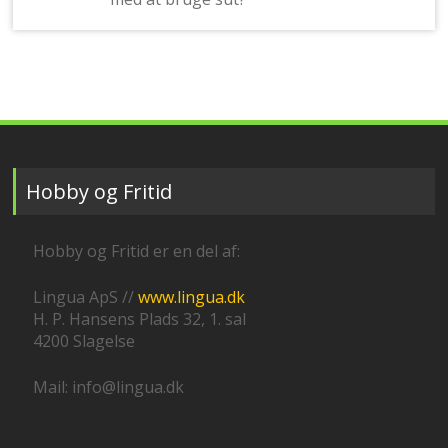
Hobby og Fritid
Hobby og Fritid er en del af:
Lingua ApS //
www.lingua.dk
H. P. Hansens Plads 32, 1. sal
4200 Slagelse
Mail: info@lingua.dk